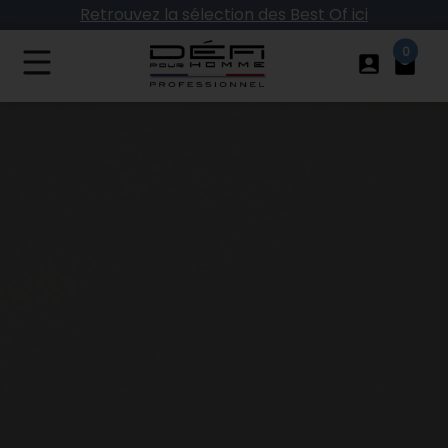
Retrouvez la sélection des Best Of ici
Vos frais de port offerts dès 40€ d'achat
0
account_box
local_mall