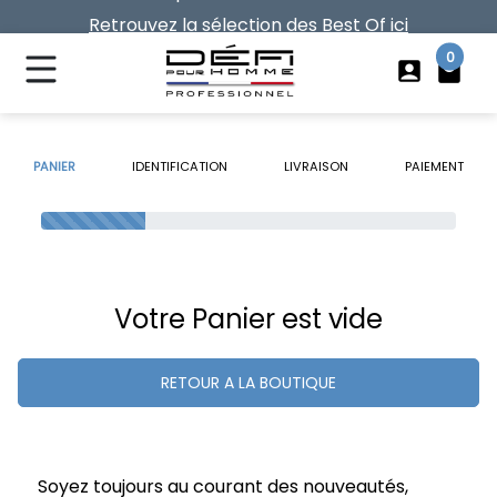
Retrouvez la sélection des Best Of ici
Vos frais de port offerts dès 40€ d'achat
0
account_box
local_mall
PANIER
IDENTIFICATION
LIVRAISON
PAIEMENT
Votre Panier est vide
RETOUR A LA BOUTIQUE
Soyez toujours au courant des nouveautés,