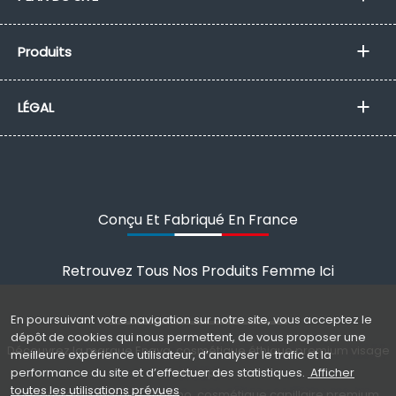
Produits
LÉGAL
Conçu Et Fabriqué En France
Retrouvez Tous Nos Produits Femme
Ici
En poursuivant votre navigation sur notre site, vous acceptez le
dépôt de cookies qui nous permettent, de vous proposer une
Découvrez la marque Enaya, cosmétique éthique premium visage
meilleure expérience utilisateur, d’analyser le trafic et la
performance du site et d’effectuer des statistiques.
Afficher
et corps
toutes les utilisations prévues
Découvrez la marque Sublimo, cosmétique capillaire premium