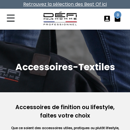
Retrouvez la sélection des Best Of ici
Vos frais de port offerts dès 40€ d'achat
0
account_box
local_mall
Accessoires-Textiles
Accessoires de finition ou lifestyle,
faites votre choix
Que ce soient des accessoires utiles, pratiques ou plutôt lifestyle,