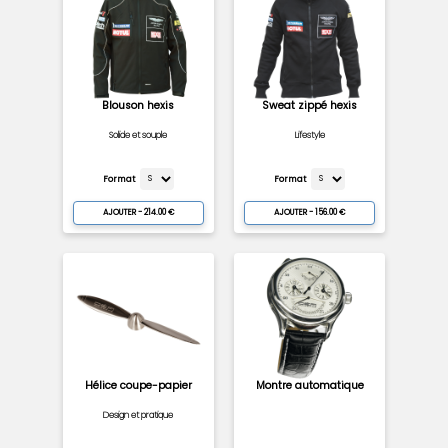
Blouson hexis
Sweat zippé hexis
Solide et souple
Lifestyle
Format
Format
AJOUTER - 214.00 €
AJOUTER - 156.00 €
Hélice coupe-papier
Montre automatique
Design et pratique