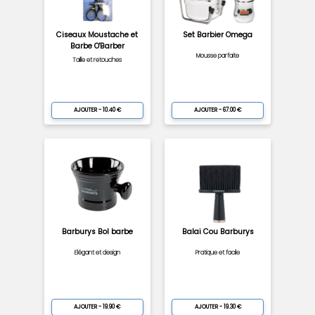
Ciseaux Moustache et
Set Barbier Omega
Barbe O'Barber
Mousse parfaite
Taille et retouches
AJOUTER - 10.40 €
AJOUTER - 67.00 €
Barburys Bol barbe
Balai Cou Barburys
Elégant et design
Pratique et facile
AJOUTER - 19.90 €
AJOUTER - 19.30 €