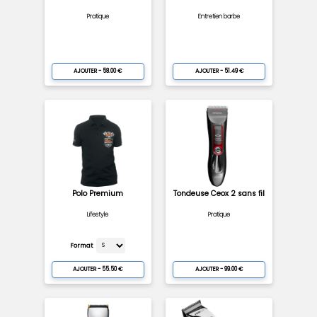
Pratique
Entretien barbe
AJOUTER - 58.00 €
AJOUTER - 51.49 €
Polo Premium
Tondeuse Ceox 2 sans fil
Lifestyle
Pratique
Format
AJOUTER - 55.50 €
AJOUTER - 99.00 €