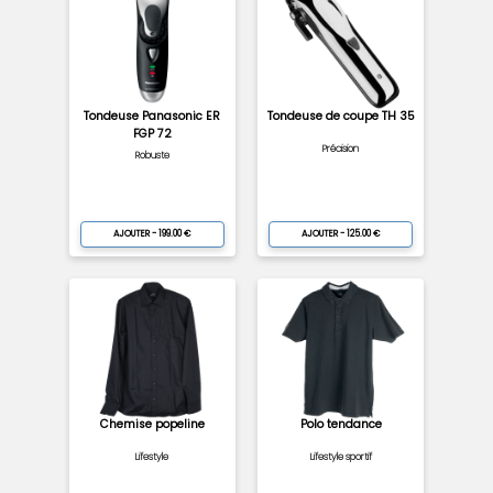
Tondeuse Panasonic ER
Tondeuse de coupe TH 35
FGP 72
Précision
Robuste
AJOUTER - 199.00 €
AJOUTER - 125.00 €
Chemise popeline
Polo tendance
Lifestyle
Lifestyle sportif