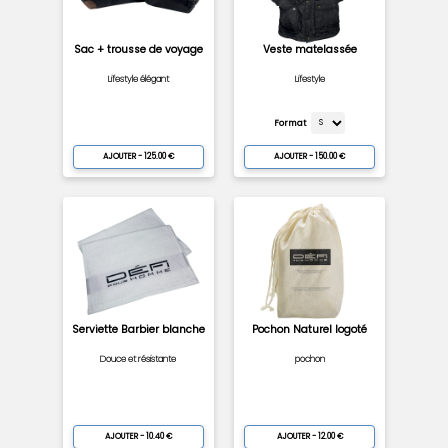
Sac + trousse de voyage
Veste matelassée
Lifestyle élégant
Lifestyle
Format
AJOUTER - 125.00 €
AJOUTER - 150.00 €
Serviette Barbier blanche
Pochon Naturel logoté
Douce et résistante
pochon
AJOUTER - 10.40 €
AJOUTER - 12.00 €