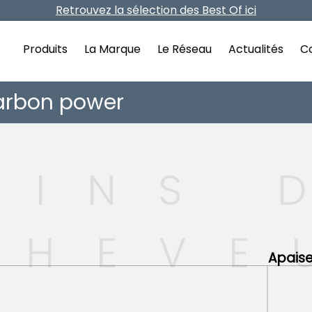
Retrouvez la sélection des Best Of ici
Vos frais de port offerts dès 40€ d'achat
Produits
La Marque
Le Réseau
Actualités
Co
arbon power
OINS 
CHEVE
Apaise