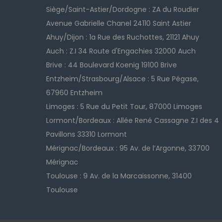
Siège/Saint-Astier/Dordogne : ZA du Roudier
Avenue Gabrielle Chanel 24110 Saint Astier
Ahuy/Dijon : 1a Rue des Ruchottes, 21121 Ahuy
Auch : Z.I 34 Route d'Engachies 32000 Auch
Brive : 44 Boulevard Koenig 19100 Brive
Entzheim/Strasbourg/Alsace : 5 Rue Pégase,
67960 Entzheim
Limoges : 5 Rue du Petit Tour, 87000 Limoges
Lormont/Bordeaux : Allée René Cassagne Z.I des 4
Pavillons 33310 Lormont
Mérignac/Bordeaux : 95 Av. de l’Argonne, 33700
Mérignac
Toulouse : 9 Av. de la Marcaissonne, 31400
Toulouse