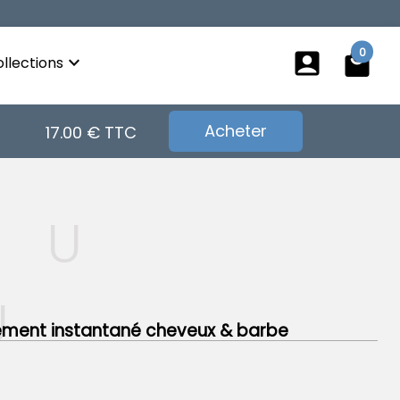
0
account_box
local_mall
keyboard_arrow_down
llections
Acheter
17.00 € TTC
DU
U
ment instantané cheveux & barbe