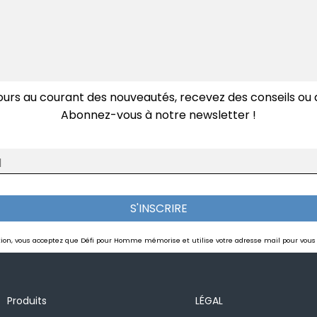
Vous êtes
Un Particulier
Un Professionnel
ours au courant des nouveautés, recevez des conseils ou d
Abonnez-vous à notre newsletter !
l
S'INSCRIRE
ENVOYER MON AVIS
ption, vous acceptez que Défi pour Homme mémorise et utilise votre adresse mail pour vous
Produits
LÉGAL