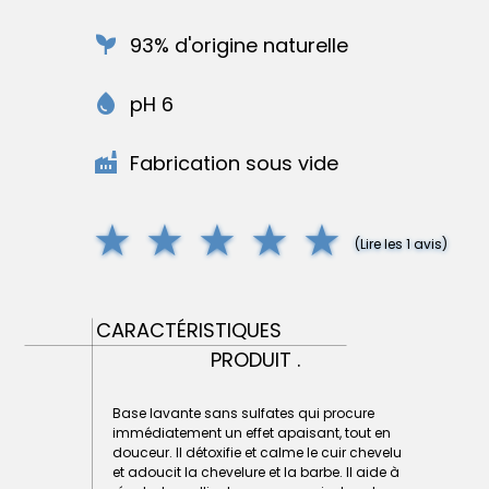
psychiatry
93% d'origine naturelle
water_drop
pH 6
factory
Fabrication sous vide
(Lire les 1 avis)
CARACTÉRISTIQUES
PRODUIT .
Base lavante sans sulfates qui procure
immédiatement un effet apaisant, tout en
douceur. Il détoxifie et calme le cuir chevelu
et adoucit la chevelure et la barbe. Il aide à