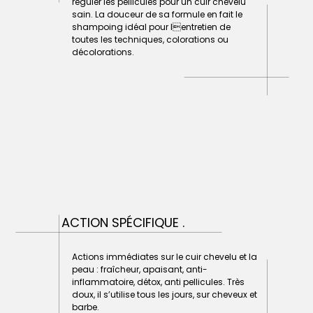
réguler les pellicules pour un cuir chevelu
sain. La douceur de sa formule en fait le
shampoing idéal pour lentretien de
toutes les techniques, colorations ou
décolorations.
ACTION SPÉCIFIQUE .
Actions immédiates sur le cuir chevelu et la
peau : fraîcheur, apaisant, anti-
inflammatoire, détox, anti pellicules. Très
doux, il s’utilise tous les jours, sur cheveux et
barbe.