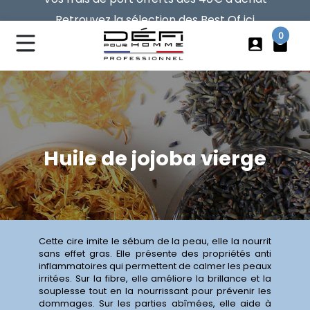
Retrouvez la sélection des Best Of ici
Vos frais de port offerts dès 40€ d'achat
0
account_box
local_mall
Huile de jojoba vierge
Cette cire imite le sébum de la peau, elle la nourrit
sans effet gras. Elle présente des propriétés anti
inflammatoires qui permettent de calmer les peaux
irritées. Sur la fibre, elle améliore la brillance et la
souplesse tout en la nourrissant pour prévenir les
dommages. Sur les parties abîmées, elle aide à