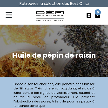
Retrouvez la sélection des Best Of ici
Vos frais de port offerts dès 40€ d'achat
0
account_box
local_mall
Huile de pépin de raisin
Grâce à son toucher sec, elle pénètre sans laisser
de fifilm gras. Très riche en antioxydants, elle aide à
lutter contre les signes du vieillissement cutané et
nourrit la peau en profondeur. Elle prévient
l’obstruction des pores, très utile pour les peaux à
tendance acnéique.