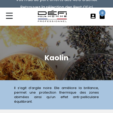
Retrouvez la sélection des Best Of ici
Vos frais de port offerts dès 40€ d'achat
0
account_box
local_mall
Kaolin
Il s’agit d’argile noire. Elle améliore la brillance,
permet une protection thermique des zones
abimées ainsi qu’un effet anti-pelliculaire
équilibrant.