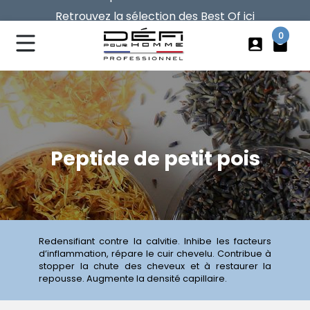
Retrouvez la sélection des Best Of ici
Vos frais de port offerts dès 40€ d'achat
0
account_box
local_mall
Peptide de petit pois
Redensifiant contre la calvitie. Inhibe les facteurs
d’inflammation, répare le cuir chevelu. Contribue à
stopper la chute des cheveux et à restaurer la
repousse. Augmente la densité capillaire.