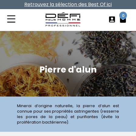
Retrouvez la sélection des Best Of ici
Vos frais de port offerts dès 40€ d'achat
0
account_box
local_mall
Pierre d'alun
Minerai d’origine naturelle, la pierre d’alun est
connue pour ses propriétés astringentes (resserre
les pores de la peau) et purifiantes (évite la
prolifération bactérienne).