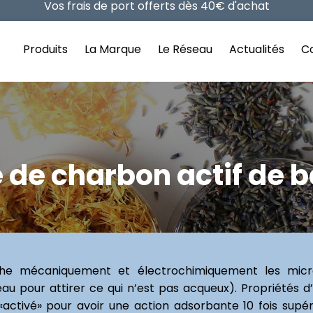
Retrouvez la sélection des Best Of ici
Vos frais de port offerts dès 40€ d'achat
Produits
La Marque
Le Réseau
Actualités
Co
 de charbon actif de
che mécaniquement et électrochimiquement les micro
eau pour attirer ce qui n’est pas acqueux). Propriétés d
activé» pour avoir une action adsorbante 10 fois supér