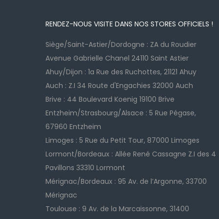
RENDEZ-NOUS VISITE DANS NOS STORES OFFICIELS !
Siège/Saint-Astier/Dordogne : ZA du Roudier
Avenue Gabrielle Chanel 24110 Saint Astier
Ahuy/Dijon : 1a Rue des Ruchottes, 21121 Ahuy
Auch : Z.I 34 Route d'Engachies 32000 Auch
Brive : 44 Boulevard Koenig 19100 Brive
Entzheim/Strasbourg/Alsace : 5 Rue Pégase,
67960 Entzheim
Limoges : 5 Rue du Petit Tour, 87000 Limoges
Lormont/Bordeaux : Allée René Cassagne Z.I des 4
Pavillons 33310 Lormont
Mérignac/Bordeaux : 95 Av. de l’Argonne, 33700
Mérignac
Toulouse : 9 Av. de la Marcaissonne, 31400