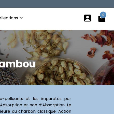
0
account_box
local_mall
keyboard_arrow_down
llections
 bambou
-polluants et les impuretés par
’Adsorption et non d’Absorption. Le
ieure au charbon classique. Action