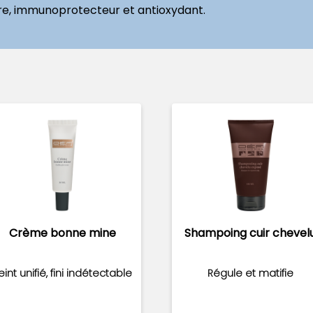
ire, immunoprotecteur et antioxydant.
Crème bonne mine
Shampoing cuir chevel
eint unifié, fini indétectable
Régule et matifie