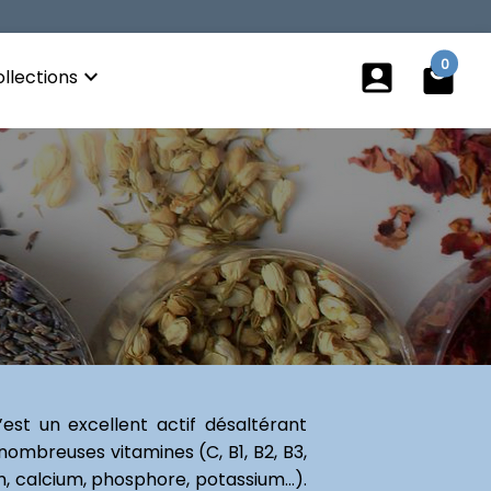
0
account_box
local_mall
keyboard_arrow_down
llections
est un excellent actif désaltérant
nombreuses vitamines (C, B1, B2, B3,
, calcium, phosphore, potassium...).