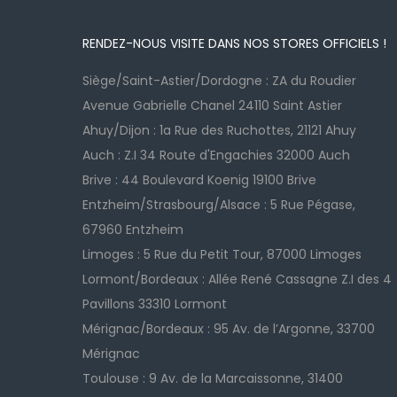
RENDEZ-NOUS VISITE DANS NOS STORES OFFICIELS !
Siège/Saint-Astier/Dordogne : ZA du Roudier
Avenue Gabrielle Chanel 24110 Saint Astier
Ahuy/Dijon : 1a Rue des Ruchottes, 21121 Ahuy
Auch : Z.I 34 Route d'Engachies 32000 Auch
Brive : 44 Boulevard Koenig 19100 Brive
Entzheim/Strasbourg/Alsace : 5 Rue Pégase,
67960 Entzheim
Limoges : 5 Rue du Petit Tour, 87000 Limoges
Lormont/Bordeaux : Allée René Cassagne Z.I des 4
Pavillons 33310 Lormont
Mérignac/Bordeaux : 95 Av. de l’Argonne, 33700
Mérignac
Toulouse : 9 Av. de la Marcaissonne, 31400