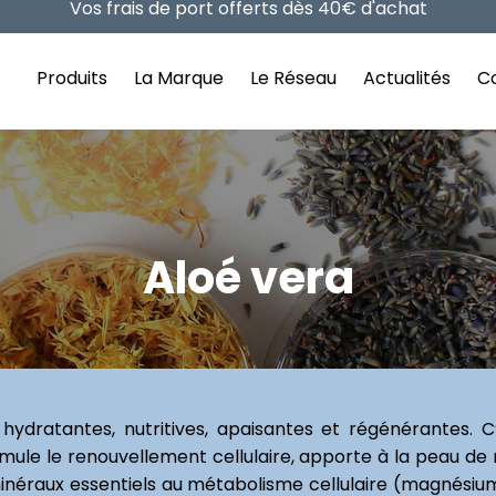
Retrouvez la sélection des Best Of ici
Vos frais de port offerts dès 40€ d'achat
Produits
La Marque
Le Réseau
Actualités
Co
Aloé vera
hydratantes, nutritives, apaisantes et régénérantes. C’
imule le renouvellement cellulaire, apporte à la peau de 
minéraux essentiels au métabolisme cellulaire (magnésium